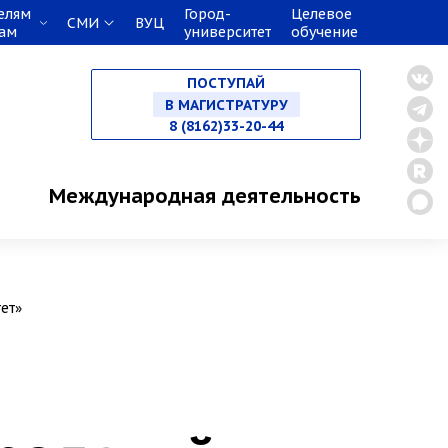
елям
Город-
Целевое
СМИ
ВУЦ
кам
университет
обучение
НА СПЕЦИАЛИТЕТ
ПОСТУПАЙ
В МАГИСТРАТУРУ
8 (8162)33-20-44
В АСПИРАНТУРУ
Международная деятельность
В ОРДИНАТУРУ
ет»