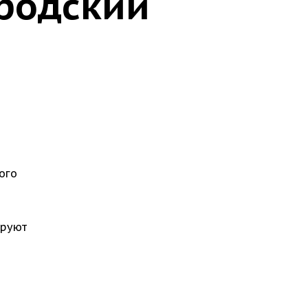
ородский
ого
ируют