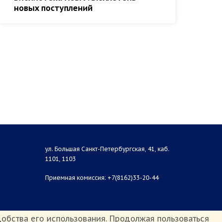
новых поступлений
Ин
св
ул. Большая Санкт-Петербургская, 41, каб.
1101, 1103
Приемная комиссия: +7(8162)33-20-44
обства его использования. Продолжая пользоваться