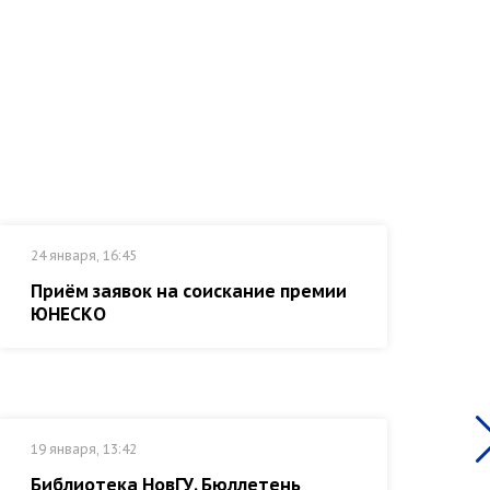
24 января, 16:45
17 
Приём заявок на соискание премии
Пр
ЮНЕСКО
19 января, 13:42
14 
Библиотека НовГУ. Бюллетень
Об