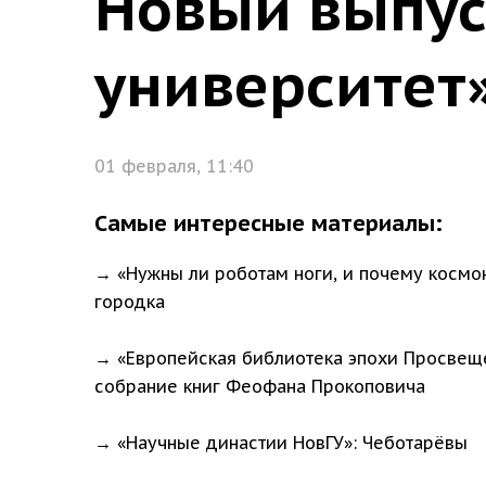
Новый выпус
университет
01 февраля, 11:40
Самые интересные материалы:
→ «Нужны ли роботам ноги, и почему космон
городка
→ «Европейская библиотека эпохи Просвеще
собрание книг Феофана Прокоповича
→ «Научные династии НовГУ»: Чеботарёвы