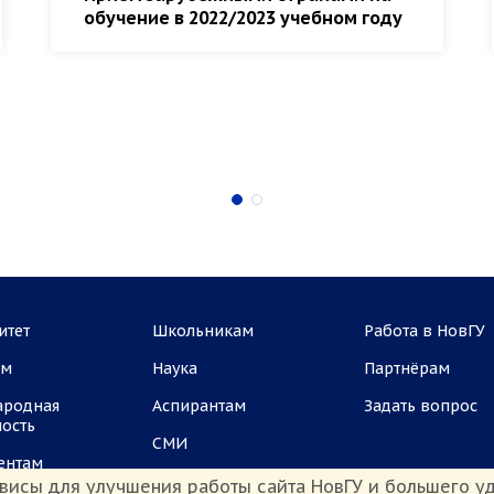
обучение в 2022/2023 учебном году
итет
Школьникам
Работа в НовГУ
ам
Наука
Партнёрам
ародная
Аспирантам
Задать вопрос
ность
СМИ
ентам
висы для улучшения работы сайта НовГУ и большего уд