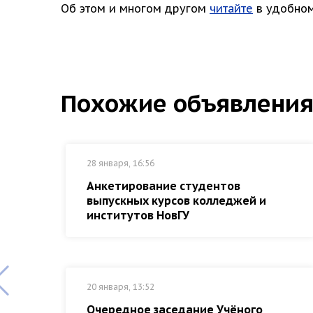
Об этом и многом другом
читайте
в удобном
Похожие объявлени
28 января, 16:56
Анкетирование студентов
выпускных курсов колледжей и
институтов НовГУ
20 января, 13:52
Очередное заседание Учёного