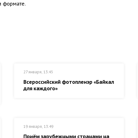
 формате.
я
27 января, 13:45
Всероссийский фотопленэр «Байкал
для каждого»
19 января, 13:49
Приём зарубежными странами на