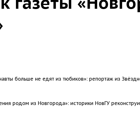
к газеты «Новг
»
авты больше не едят из тюбиков»: репортаж из Звёздн
ния родом из Новгорода»: историки НовГУ реконстру