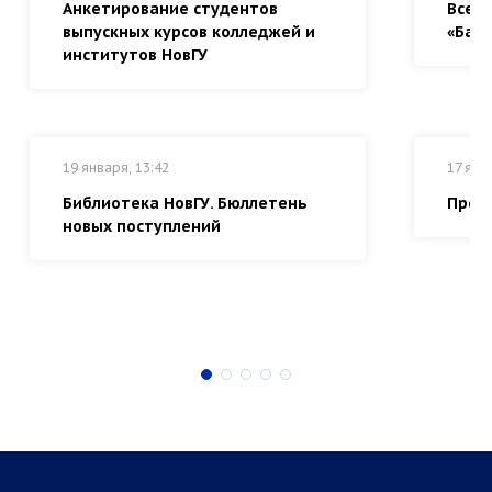
Анкетирование студентов
Всер
выпускных курсов колледжей и
«Байк
институтов НовГУ
19 января, 13:42
17 янв
Библиотека НовГУ. Бюллетень
Прем
новых поступлений