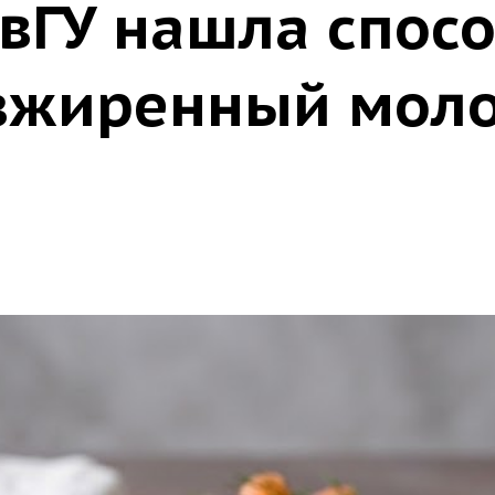
вГУ нашла спосо
зжиренный моло