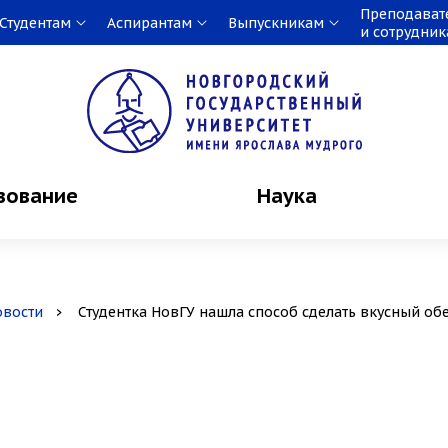
Преподават
Студентам
Аспирантам
Выпускникам
и сотрудни
зование
Наука
овости
Студентка НовГУ нашла способ сделать вкусный о