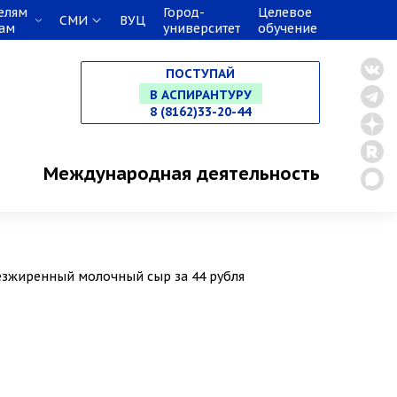
елям
Город-
Целевое
СМИ
ВУЦ
кам
университет
обучение
НА СПЕЦИАЛИТЕТ
ПОСТУПАЙ
В МАГИСТРАТУРУ
8 (8162)33-20-44
В АСПИРАНТУРУ
Международная деятельность
В ОРДИНАТУРУ
безжиренный молочный сыр за 44 рубля