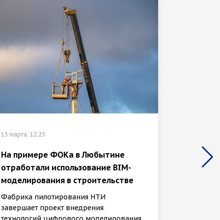
04 марта,
15 марта, 12:25
В новг
На примере ФОКа в Любытине
долине
отработали использование BIM-
источн
моделирования в строительстве
Иннова
Фабрика пилотирования НТИ
техноло
завершает проект внедрения
«Интелл
технологий цифрового моделирования