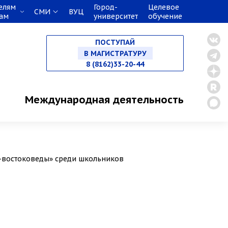
елям
Город-
Целевое
СМИ
ВУЦ
кам
университет
обучение
НА СПЕЦИАЛИТЕТ
ПОСТУПАЙ
В МАГИСТРАТУРУ
8 (8162)33-20-44
В АСПИРАНТУРУ
Международная деятельность
В ОРДИНАТУРУ
-востоковеды» среди школьников