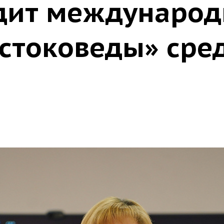
дит международ
стоковеды» сре