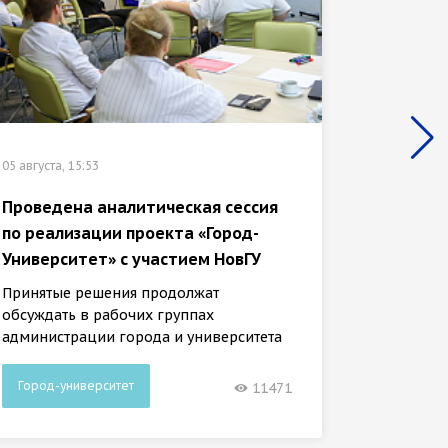
02 августа
НовГУ 
исслед
05 августа, 15:53
«Город
Проведена аналитическая сессия
Оно зат
по реализации проекта «Город-
внешни
Университет» с участием НовГУ
Принятые решения продолжат
обсуждать в рабочих группах
администрации города и университета
Город-университет
Город-
11471