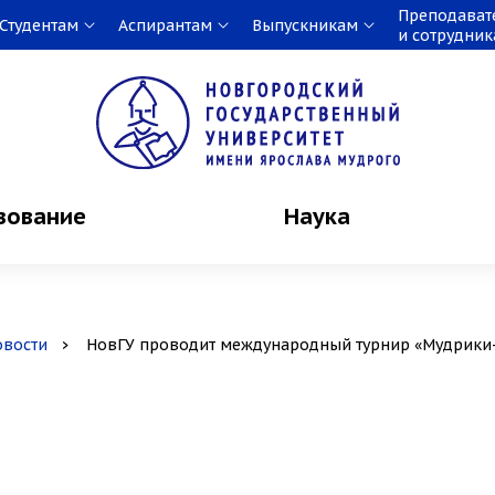
Преподават
Студентам
Аспирантам
Выпускникам
и сотрудни
зование
Наука
овости
НовГУ проводит международный турнир «Мудрики