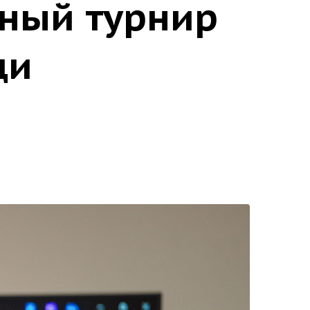
ный турнир
ди