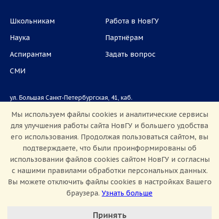
Школьникам
Работа в НовГУ
Наука
Партнёрам
Аспирантам
Задать вопрос
СМИ
ул. Большая Санкт-Петербургская, 41, каб.
1101, 1103
Мы используем файлы cookies и аналитические сервисы
для улучшения работы сайта НовГУ и большего удобства
Приемная комиссия: +7(8162)33-20-44
его использования. Продолжая пользоваться сайтом, вы
подтверждаете, что были проинформированы об
использовании файлов cookies сайтом НовГУ и согласны
с нашими правилами обработки персональных данных.
Вы можете отключить файлы cookies в настройках Вашего
браузера.
Узнать больше
Настроить Cookie
Сведения об образовательной организации
Принять
Политика конфиденциальности
Сведения о доходах
Минимальные