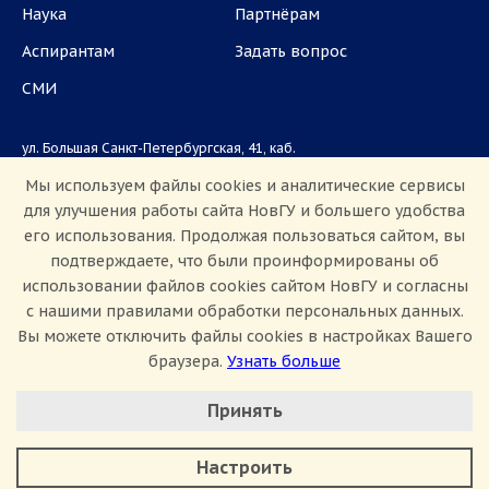
Наука
Партнёрам
Аспирантам
Задать вопрос
СМИ
ул. Большая Санкт-Петербургская, 41, каб.
1101, 1103
Мы используем файлы cookies и аналитические сервисы
для улучшения работы сайта НовГУ и большего удобства
Приемная комиссия: +7(8162)33-20-44
его использования. Продолжая пользоваться сайтом, вы
подтверждаете, что были проинформированы об
использовании файлов cookies сайтом НовГУ и согласны
с нашими правилами обработки персональных данных.
Вы можете отключить файлы cookies в настройках Вашего
браузера.
Узнать больше
Настроить Cookie
Сведения об образовательной организации
Принять
Политика конфиденциальности
Сведения о доходах
Минимальные
Противодействие коррупции
Аналитические/Функциональные
Противодействие терроризму и экстремизму
Настроить