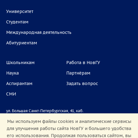
Университет
Студентам
Международная деятельность
Абитуриентам
Школьникам
Работа в НовГУ
Наука
Партнёрам
Аспирантам
Задать вопрос
СМИ
ул. Большая Санкт-Петербургская, 41, каб.
1101, 1103
Мы используем файлы cookies и аналитические сервисы
для улучшения работы сайта НовГУ и большего удобства
Приемная комиссия: +7(8162)33-20-44
его использования. Продолжая пользоваться сайтом, вы