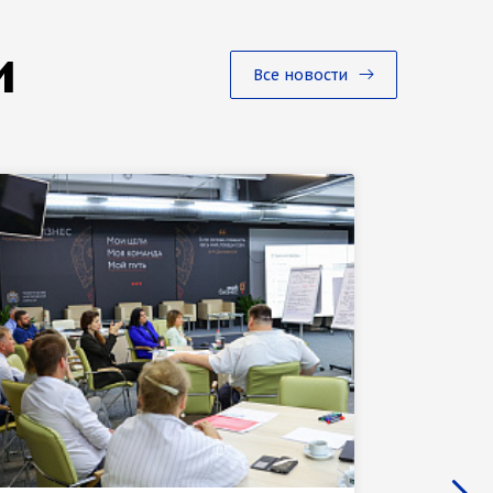
и
Все новости
02 августа
НовГУ 