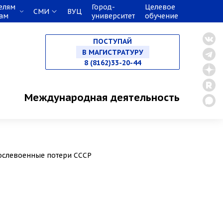
елям
Город-
Целевое
СМИ
ВУЦ
кам
университет
обучение
НА СПЕЦИАЛИТЕТ
ПОСТУПАЙ
В МАГИСТРАТУРУ
8 (8162)33-20-44
В АСПИРАНТУРУ
Международная деятельность
В ОРДИНАТУРУ
послевоенные потери СССР