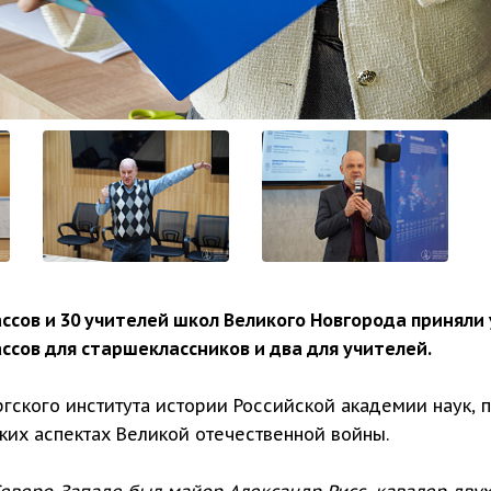
ассов и 30 учителей школ Великого Новгорода приняли
ассов для старшеклассников и два для учителей.
гского института истории Российской академии наук,
ких аспектах Великой отечественной войны.
еверо-Западе был майор Александр Рисс, кавалер двух