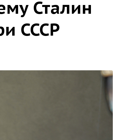
ему Сталин
ри СССР