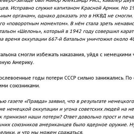
ев. Исправно служил капитаном Красной Армии. Но 19
ым органам», однако доказать это в НКВД не смогли. 
го «поворотным моментом». В нём стала зреть ненавист
тальон «Шелонь», который в 1942 году совершил кара
за время оккупации 667-й батальон уничтожил около 4
альона смогли избежать наказания, уйдя с немецкими 
ерную Америку.
ослевоенные годы потери СССР сильно занижались. По 
ими союзниками.
ью газете «Правда» заявил, что в результате немецког
твие немецкой оккупации и угона советских людей на 
к принизил наши потери? Ответ довольно прост и печал
ашних союзников американцев было ядерное оружие. Н
велики, и что мы можем сражаться.