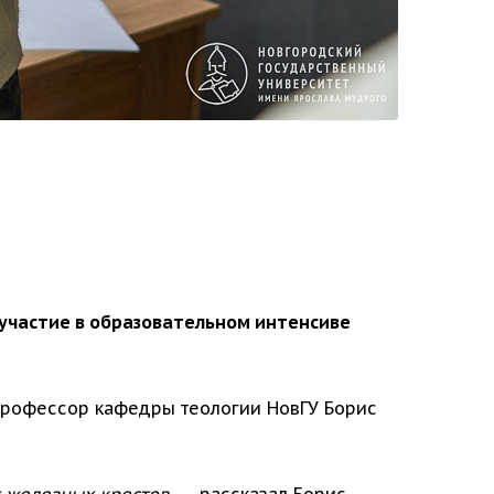
 участие в образовательном интенсиве
 профессор кафедры теологии НовГУ Борис
 железных крестов, —
рассказал Борис