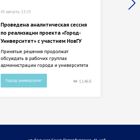
исслед
05 августа, 15:53
«Город
Проведена аналитическая сессия
Оно зат
по реализации проекта «Город-
внешни
Университет» с участием НовГУ
Принятые решения продолжат
обсуждать в рабочих группах
администрации города и университета
Город-университет
Город-
11468