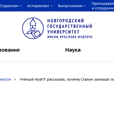
Преподават
Студентам
Аспирантам
Выпускникам
и сотрудни
зование
Наука
овости
Учёный НовГУ рассказал, почему Сталин занижал 