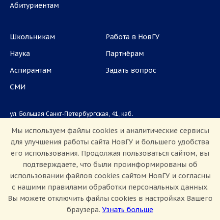
Абитуриентам
Школьникам
Работа в НовГУ
Наука
Партнёрам
Аспирантам
Задать вопрос
СМИ
ул. Большая Санкт-Петербургская, 41, каб.
1101, 1103
Мы используем файлы cookies и аналитические сервисы
для улучшения работы сайта НовГУ и большего удобства
Приемная комиссия: +7(8162)33-20-44
его использования. Продолжая пользоваться сайтом, вы
подтверждаете, что были проинформированы об
использовании файлов cookies сайтом НовГУ и согласны
с нашими правилами обработки персональных данных.
Вы можете отключить файлы cookies в настройках Вашего
браузера.
Узнать больше