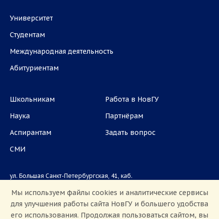
Университет
Студентам
Международная деятельность
Абитуриентам
Школьникам
Работа в НовГУ
Наука
Партнёрам
Аспирантам
Задать вопрос
СМИ
ул. Большая Санкт-Петербургская, 41, каб.
1101, 1103
Мы используем файлы cookies и аналитические сервисы
для улучшения работы сайта НовГУ и большего удобства
Приемная комиссия: +7(8162)33-20-44
его использования. Продолжая пользоваться сайтом, вы