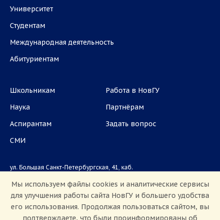
Университет
Студентам
Международная деятельность
Абитуриентам
Школьникам
Работа в НовГУ
Наука
Партнёрам
Аспирантам
Задать вопрос
СМИ
ул. Большая Санкт-Петербургская, 41, каб.
1101, 1103
Мы используем файлы cookies и аналитические сервисы
для улучшения работы сайта НовГУ и большего удобства
Приемная комиссия: +7(8162)33-20-44
его использования. Продолжая пользоваться сайтом, вы
подтверждаете, что были проинформированы об