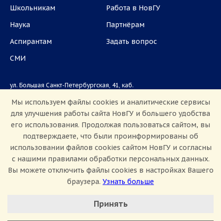
Школьникам
Работа в НовГУ
Наука
Партнёрам
Аспирантам
Задать вопрос
СМИ
ул. Большая Санкт-Петербургская, 41, каб.
1101, 1103
Мы используем файлы cookies и аналитические сервисы
для улучшения работы сайта НовГУ и большего удобства
Приемная комиссия: +7(8162)33-20-44
его использования. Продолжая пользоваться сайтом, вы
подтверждаете, что были проинформированы об
использовании файлов cookies сайтом НовГУ и согласны
с нашими правилами обработки персональных данных.
Вы можете отключить файлы cookies в настройках Вашего
браузера.
Узнать больше
Настроить Cookie
Сведения об образовательной организации
Принять
Политика конфиденциальности
Сведения о доходах
Минимальные
Противодействие коррупции
Аналитические/Функциональные