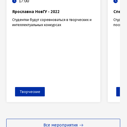
17:00
16:
Ярославна НовГУ - 2022
Спект
Студентки будут соревноваться в творческих и
Студенч
интеллектуальных конкурсах
посвящ
Творческие
Тв
Все мероприятия