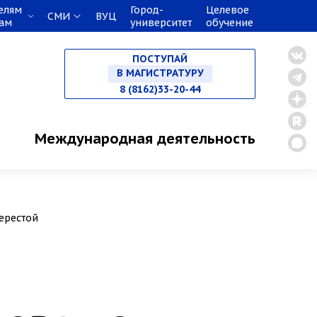
елям
Город-
Целевое
СМИ
ВУЦ
кам
университет
обучение
НА СПЕЦИАЛИТЕТ
ПОСТУПАЙ
В МАГИСТРАТУРУ
8 (8162)33-20-44
В АСПИРАНТУРУ
Международная деятельность
В ОРДИНАТУРУ
берестой