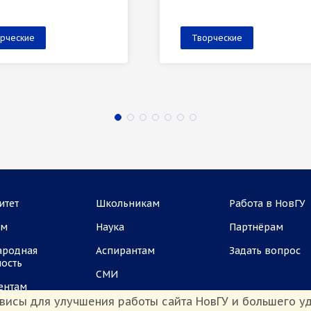
рческие
Творческие
итет
Школьникам
Работа в НовГУ
ам
Наука
Партнёрам
ародная
Аспирантам
Задать вопрос
ность
СМИ
ентам
висы для улучшения работы сайта НовГУ и большего уд