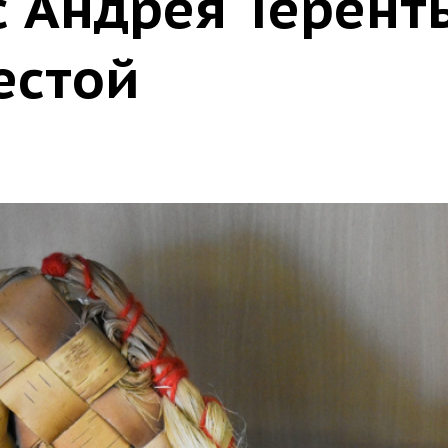
с Андрея Терент
естой