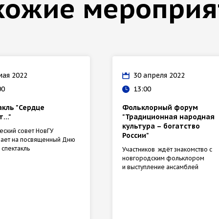
хожие мероприя
мая 2022
30 апреля 2022
00
13:00
акль "Сердце
Фольклорный форум
т…"
"Традиционная народная
культура – богатство
еский совет НовГУ
России"
ает на посвященный Дню
спектакль
Участников ждёт знакомство с
новгородским фольклором
и выступление ансамблей