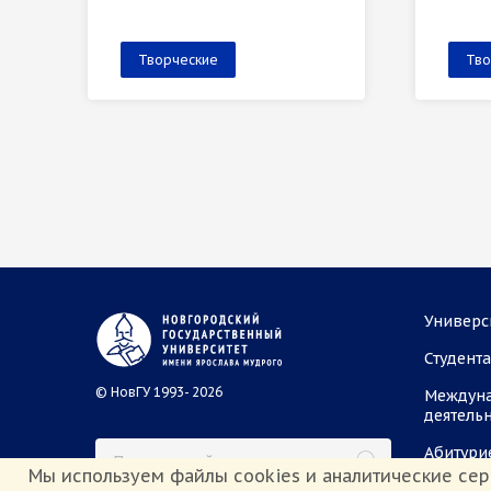
Творческие
Тво
Универс
Студент
© НовГУ 1993- 2026
Междун
деятель
Абитури
Мы используем файлы cookies и аналитические сер