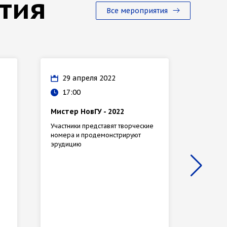
тия
Все мероприятия
29 апреля 2022
27 
17:00
15:
Мистер НовГУ - 2022
Гала-к
друзья
Участники представят творческие
номера и продемонстрируют
27 апре
эрудицию
заключи
Фестива
патриот
посвящ
Отечест