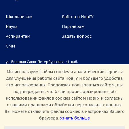
Школьникам
Работа в НовГУ
Наука
Партнёрам
Аспирантам
Задать вопрос
СМИ
ул. Большая Санкт-Петербургская, 41, каб.
1101, 1103
Мы используем файлы cookies и аналитические сервисы
для улучшения работы сайта НовГУ и большего удобства
Приемная комиссия: +7(8162)33-20-44
его использования. Продолжая пользоваться сайтом, вы
подтверждаете, что были проинформированы об
использовании файлов cookies сайтом НовГУ и согласны
с нашими правилами обработки персональных данных.
Вы можете отключить файлы cookies в настройках Вашего
браузера.
Узнать больше
Настроить Cookie
Сведения об образовательной организации