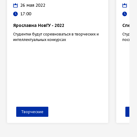
26 мая 2022
12 
17:00
16:
Ярославна НовГУ - 2022
Спект
Студентки будут соревноваться в творческих и
Студенч
интеллектуальных конкурсах
посвящ
Творческие
Тв