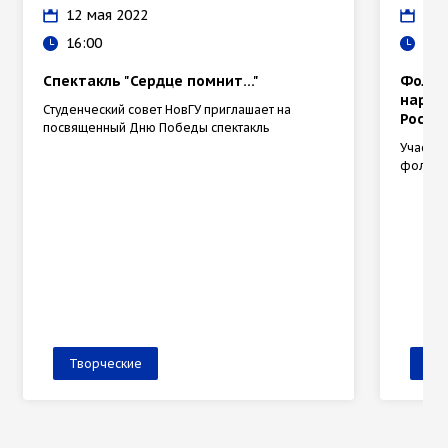
12 мая 2022
30 
16:00
13:
Спектакль "Сердце помнит…"
Фольк
народ
Студенческий совет НовГУ приглашает на
России
посвященный Дню Победы спектакль
Участни
фолькл
Творческие
Тв