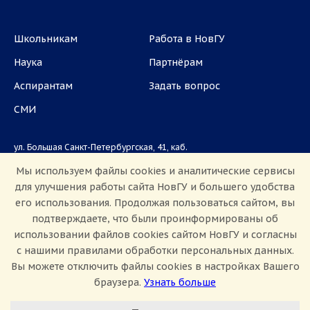
Школьникам
Работа в НовГУ
Наука
Партнёрам
Аспирантам
Задать вопрос
СМИ
ул. Большая Санкт-Петербургская, 41, каб.
1101, 1103
Мы используем файлы cookies и аналитические сервисы
для улучшения работы сайта НовГУ и большего удобства
Приемная комиссия: +7(8162)33-20-44
его использования. Продолжая пользоваться сайтом, вы
подтверждаете, что были проинформированы об
использовании файлов cookies сайтом НовГУ и согласны
с нашими правилами обработки персональных данных.
Вы можете отключить файлы cookies в настройках Вашего
браузера.
Узнать больше
Настроить Cookie
Сведения об образовательной организации