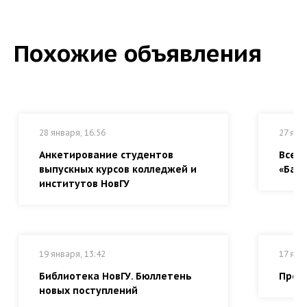
Похожие объявления
28 января, 16:56
27 янв
Анкетирование студентов
Всер
выпускных курсов колледжей и
«Байк
институтов НовГУ
19 января, 13:42
17 янв
Библиотека НовГУ. Бюллетень
Прем
новых поступлений