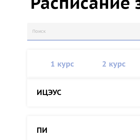
Расписание 
1 курс
2 курс
ИЦЭУС
ПИ