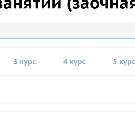
занятий (заочна
3 курс
4 курс
5 кур