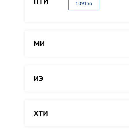
ПТИ
1091зо
МИ
ИЭ
ХТИ