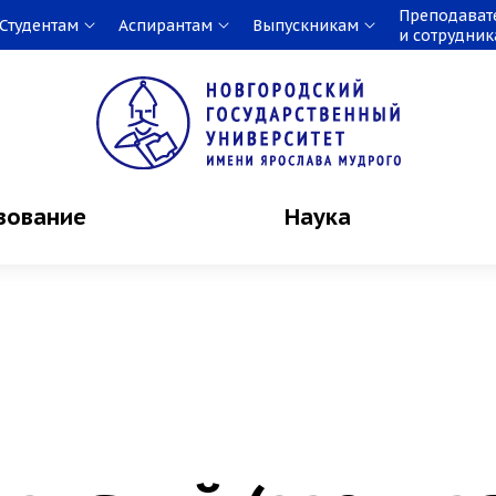
Преподават
Студентам
Аспирантам
Выпускникам
и сотрудни
зование
Наука