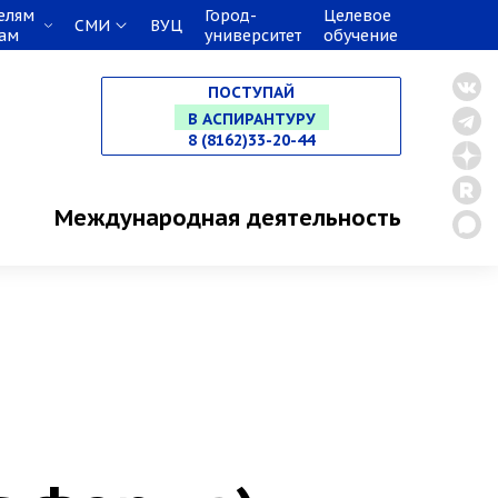
елям
Город-
Целевое
СМИ
ВУЦ
кам
университет
обучение
НА СПЕЦИАЛИТЕТ
ПОСТУПАЙ
В МАГИСТРАТУРУ
8 (8162)33-20-44
В АСПИРАНТУРУ
Международная деятельность
В ОРДИНАТУРУ