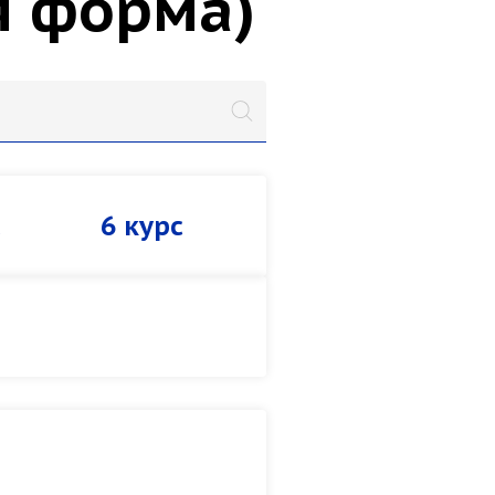
я форма)
с
6 курс