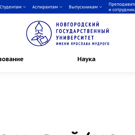
Преподават
Студентам
Аспирантам
Выпускникам
и сотрудни
зование
Наука