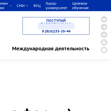
елям
Город-
Целевое
СМИ
ВУЦ
кам
университет
обучение
НА СПЕЦИАЛИТЕТ
ПОСТУПАЙ
В МАГИСТРАТУРУ
8 (8162)33-20-44
В АСПИРАНТУРУ
Международная деятельность
В ОРДИНАТУРУ