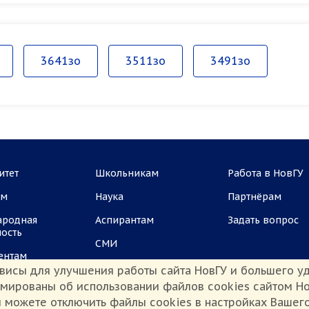
3641зо
3511зо
3491зо
итет
Школьникам
Работа в НовГУ
ам
Наука
Партнёрам
ародная
Аспирантам
Задать вопрос
ность
СМИ
ентам
висы для улучшения работы сайта НовГУ и большего уд
рмированы об использовании файлов cookies сайтом Но
 можете отключить файлы cookies в настройках Вашег