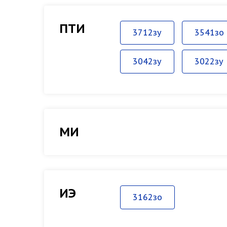
ПТИ
3712зу
3541зо
3042зу
3022зу
МИ
ИЭ
3162зо