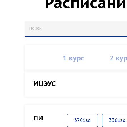
Расписани
1 курс
2 ку
ИЦЭУС
ПИ
3701зо
3361зо