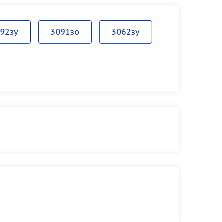
92зу
3091зо
3062зу