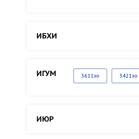
ИБХИ
ИГУМ
3611зо
3421зо
ИЮР