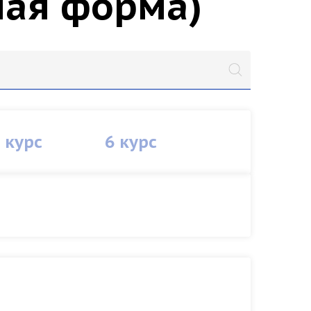
ная форма)
 курс
6 курс