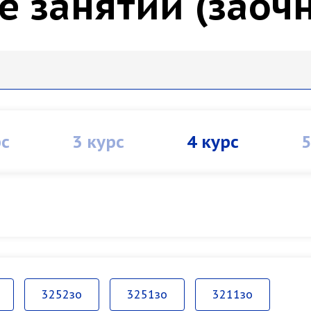
е занятий (заоч
рс
3 курс
4 курс
5
3252зо
3251зо
3211зо