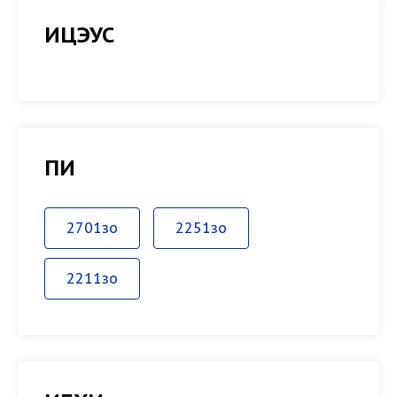
ИЦЭУС
ПИ
2701зо
2251зо
2211зо