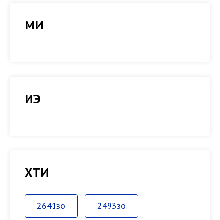
МИ
ИЭ
ХТИ
2641зо
2493зо