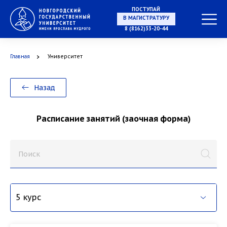
ПОСТУПАЙ
В МАГИСТРАТУРУ
8 (8162)33-20-44
Главная
Университет
В АСПИРАНТУРУ
Назад
Расписание занятий (заочная форма)
В ОРДИНАТУРУ
1 курс
2 курс
3 курс
4 курс
5 курс
6 курс