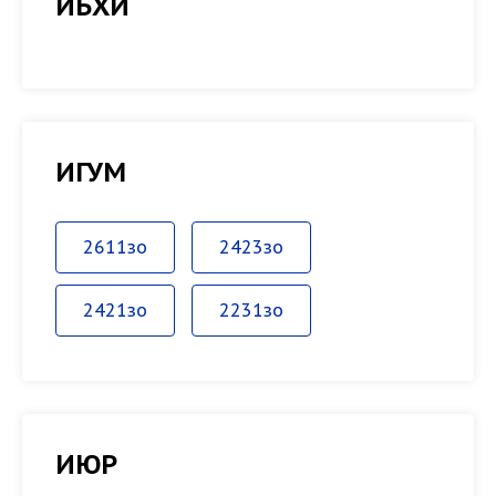
ИБХИ
ИГУМ
2611зо
2423зо
2421зо
2231зо
ИЮР