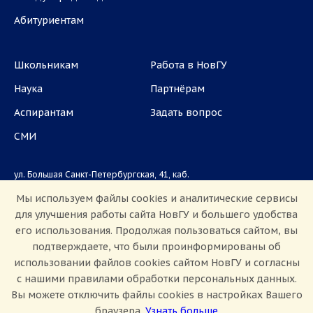
Абитуриентам
Школьникам
Работа в НовГУ
Наука
Партнёрам
Аспирантам
Задать вопрос
СМИ
ул. Большая Санкт-Петербургская, 41, каб.
1101, 1103
Мы используем файлы cookies и аналитические сервисы
для улучшения работы сайта НовГУ и большего удобства
Приемная комиссия: +7(8162)33-20-44
его использования. Продолжая пользоваться сайтом, вы
подтверждаете, что были проинформированы об
использовании файлов cookies сайтом НовГУ и согласны
с нашими правилами обработки персональных данных.
Вы можете отключить файлы cookies в настройках Вашего
браузера.
Узнать больше