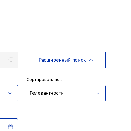
Расширенный поиск
Сортировать по...
ва
Релевантности
Дате публикации