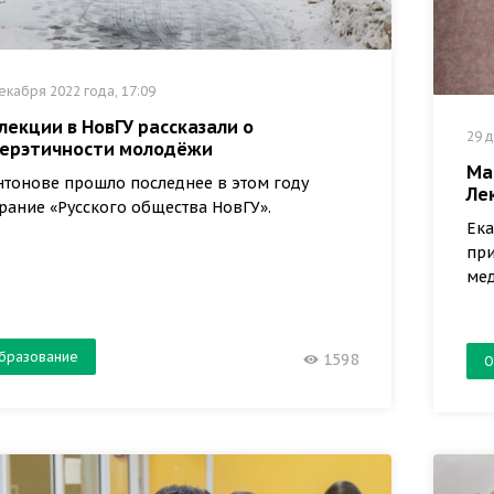
екабря 2022 года, 17:09
лекции в НовГУ рассказали о
29 д
перэтичности молодёжи
Ма
нтонове прошло последнее в этом году
Ле
рание «Русского общества НовГУ».
Ека
при
ме
бразование
1598
О