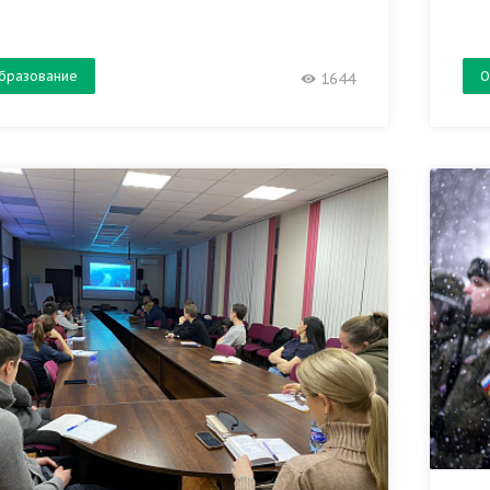
бразование
О
1644