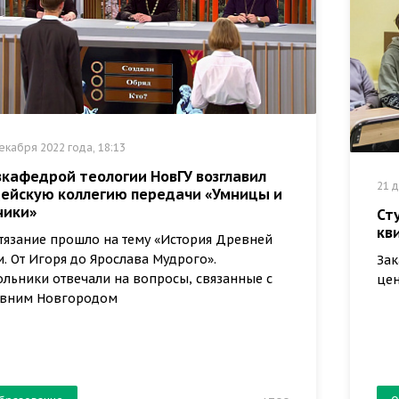
екабря 2022 года, 18:13
вкафедрой теологии НовГУ возглавил
21 д
дейскую коллегию передачи «Умницы и
ники»
Ст
кв
тязание прошло на тему «История Древней
и. От Игоря до Ярослава Мудрого».
Зак
льники отвечали на вопросы, связанные с
цен
вним Новгородом