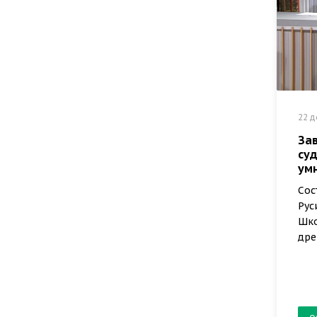
22 д
За
су
ум
Сос
Рус
Шко
дре