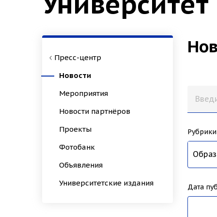
Университет
Нов
Пресс-центр
Новости
Мероприятия
Новости партнёров
Проекты
Рубрики
Фотобанк
Все н
Образ
Наука
Униве
Спорт
Иннов
Культ
Истор
Зимни
Архео
Психо
Кампу
Биохи
Студе
Город
Дизай
Техно
Культ
НовГУ
Приём
Микро
Эконо
Конгр
Педаг
ИНТЦ
Школа
Филол
Приор
Меди
Объявления
Университетские издания
Дата пу