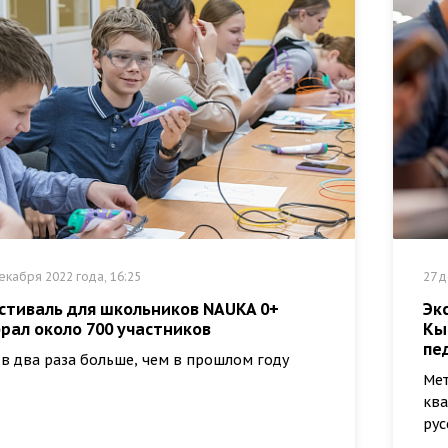
екабря 2022 года, 16:25
27 д
стиваль для школьников NAUKA 0+
Эк
рал около 700 участников
Кы
пе
 в два раза больше, чем в прошлом году
Мет
ква
рус