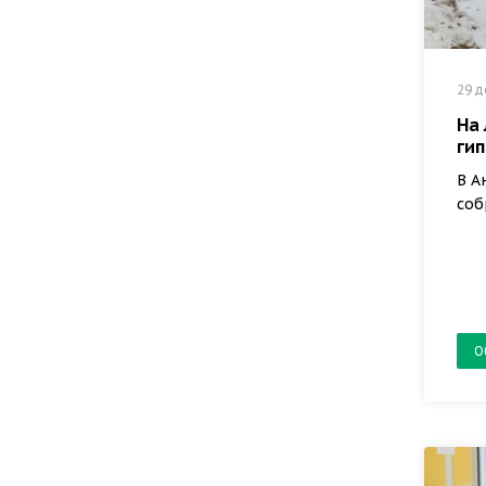
29 д
На 
ги
В А
соб
О