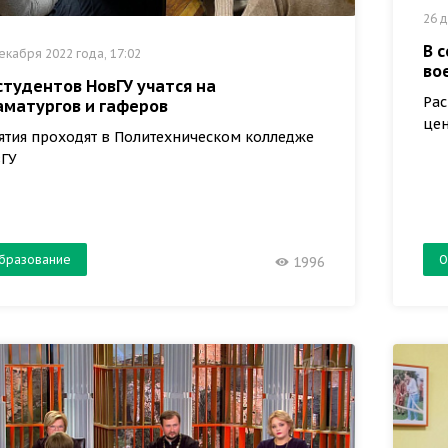
26 д
В 
екабря 2022 года, 17:02
во
студентов НовГУ учатся на
Рас
аматургов и гаферов
цен
ятия проходят в Политехническом колледже
ГУ
бразование
О
1996