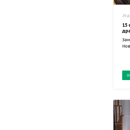
26 д
15 
др
Зан
Нов
О