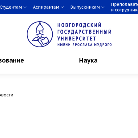
Преподават
Студентам
Аспирантам
Выпускникам
и сотрудни
зование
Наука
овости