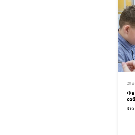
28 д
Фе
соб
Это