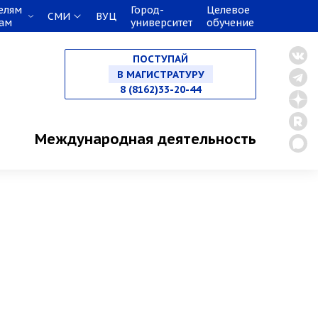
елям
Город-
Целевое
СМИ
ВУЦ
кам
университет
обучение
НА СПЕЦИАЛИТЕТ
ПОСТУПАЙ
В МАГИСТРАТУРУ
8 (8162)33-20-44
В АСПИРАНТУРУ
Международная деятельность
В ОРДИНАТУРУ