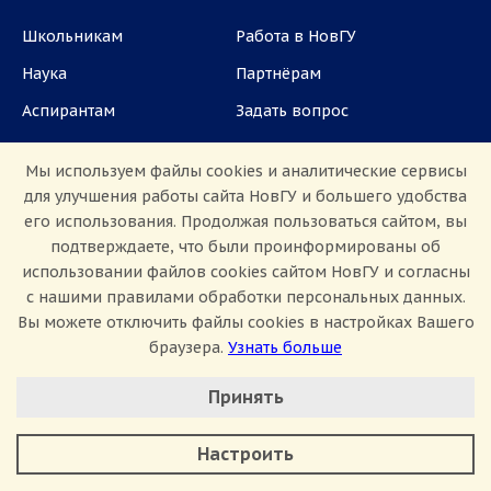
Школьникам
Работа в НовГУ
Наука
Партнёрам
Аспирантам
Задать вопрос
СМИ
Мы используем файлы cookies и аналитические сервисы
для улучшения работы сайта НовГУ и большего удобства
ул. Большая Санкт-Петербургская, 41, каб.
его использования. Продолжая пользоваться сайтом, вы
1101, 1103
подтверждаете, что были проинформированы об
использовании файлов cookies сайтом НовГУ и согласны
Приемная комиссия: +7(8162)33-20-44
с нашими правилами обработки персональных данных.
Вы можете отключить файлы cookies в настройках Вашего
браузера.
Узнать больше
Настроить Cookie
Принять
Минимальные
Аналитические/Функциональные
Сведения об образовательной организации
Настроить
Политика конфиденциальности
Сведения о доходах