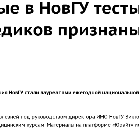
ые в НовГУ тест
едиков признан
ия НовГУ стали лауреатами ежегодной национальной п
олезней под руководством директора ИМО НовГУ Викто
дицинским курсам. Материалы на платформе «Юрайт» и