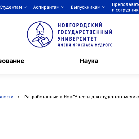
Преподават
Студентам
Аспирантам
Выпускникам
и сотрудни
зование
Наука
овости
Разработанные в НовГУ тесты для студентов-меди