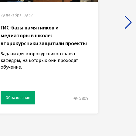
29 декабря, 09:57
28 декабр
ГИС-базы памятников и
Студен
медиаторы в школе:
помощн
второкурсники защитили проекты
кассов
Задачи для второкурсников ставят
Команды
кафедры, на которых они проходят
идеи к 
обучение.
защитил
другим
студент
Образование
Образ
5809