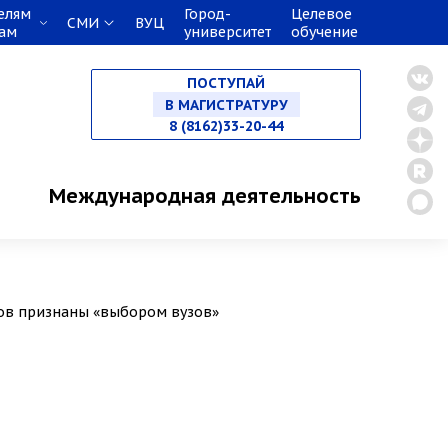
елям
Город-
Целевое
СМИ
ВУЦ
кам
университет
обучение
НА СПЕЦИАЛИТЕТ
ПОСТУПАЙ
В МАГИСТРАТУРУ
8 (8162)33-20-44
В АСПИРАНТУРУ
Международная деятельность
В ОРДИНАТУРУ
ков признаны «выбором вузов»