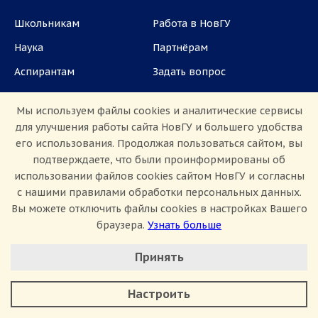
Школьникам
Работа в НовГУ
Наука
Партнёрам
Аспирантам
Задать вопрос
СМИ
Мы используем файлы cookies и аналитические сервисы
для улучшения работы сайта НовГУ и большего удобства
ул. Большая Санкт-Петербургская, 41, каб.
его использования. Продолжая пользоваться сайтом, вы
1101, 1103
подтверждаете, что были проинформированы об
использовании файлов cookies сайтом НовГУ и согласны
Приемная комиссия: +7(8162)33-20-44
с нашими правилами обработки персональных данных.
Вы можете отключить файлы cookies в настройках Вашего
браузера.
Узнать больше
Настроить Cookie
Принять
Минимальные
Аналитические/Функциональные
Сведения об образовательной организации
Настроить
Политика конфиденциальности
Сведения о доходах