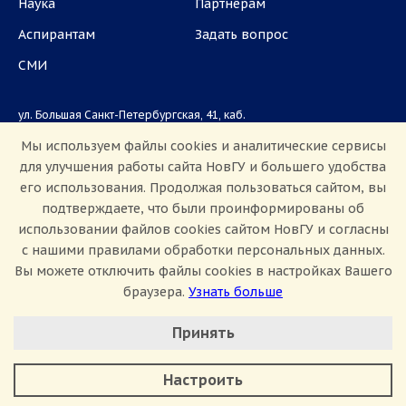
Наука
Партнёрам
Аспирантам
Задать вопрос
СМИ
ул. Большая Санкт-Петербургская, 41, каб.
1101, 1103
Мы используем файлы cookies и аналитические сервисы
для улучшения работы сайта НовГУ и большего удобства
Приемная комиссия: +7(8162)33-20-44
его использования. Продолжая пользоваться сайтом, вы
подтверждаете, что были проинформированы об
использовании файлов cookies сайтом НовГУ и согласны
с нашими правилами обработки персональных данных.
Вы можете отключить файлы cookies в настройках Вашего
браузера.
Узнать больше
Настроить Cookie
Сведения об образовательной организации
Принять
Политика конфиденциальности
Сведения о доходах
Минимальные
Противодействие коррупции
Аналитические/Функциональные
Противодействие терроризму и экстремизму
Настроить