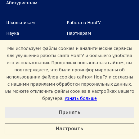
Абитуриентам
Школьникам
Работа в НовГУ
Наука
Партнёрам
Аспирантам
Задать вопрос
Мы используем файлы cookies и аналитические сервисы
СМИ
для улучшения работы сайта НовГУ и большего удобства
его использования. Продолжая пользоваться сайтом, вы
подтверждаете, что были проинформированы об
ул. Большая Санкт-Петербургская, 41, каб.
использовании файлов cookies сайтом НовГУ и согласны
1101, 1103
с нашими правилами обработки персональных данных.
Приемная комиссия: +7(8162)33-20-44
Вы можете отключить файлы cookies в настройках Вашего
браузера.
Узнать больше
Настроить Cookie
Принять
Минимальные
Аналитические/Функциональные
Настроить