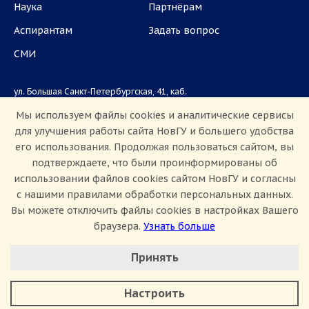
Наука
Партнёрам
Аспирантам
Задать вопрос
СМИ
ул. Большая Санкт-Петербургская, 41, каб.
1101, 1103
Мы используем файлы cookies и аналитические сервисы
для улучшения работы сайта НовГУ и большего удобства
Приемная комиссия: +7(8162)33-20-44
его использования. Продолжая пользоваться сайтом, вы
подтверждаете, что были проинформированы об
использовании файлов cookies сайтом НовГУ и согласны
с нашими правилами обработки персональных данных.
Вы можете отключить файлы cookies в настройках Вашего
браузера.
Узнать больше
Настроить Cookie
Сведения об образовательной организации
Принять
Политика конфиденциальности
Сведения о доходах
Минимальные
Противодействие коррупции
Аналитические/Функциональные
Противодействие терроризму и экстремизму
Настроить