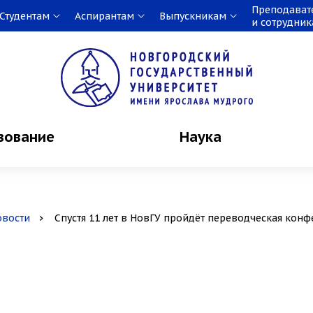
Преподават
Студентам
Аспирантам
Выпускникам
и сотрудни
зование
Наука
овости
Спустя 11 лет в НовГУ пройдёт переводческая конфе