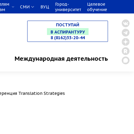
елям
Город-
Целевое
СМИ
ВУЦ
кам
университет
обучение
НА СПЕЦИАЛИТЕТ
ПОСТУПАЙ
В МАГИСТРАТУРУ
8 (8162)33-20-44
В АСПИРАНТУРУ
Международная деятельность
В ОРДИНАТУРУ
ренция Translation Strategies