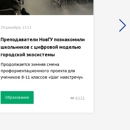
29 декабр
29 декабря, 15:13
ГИС-ба
медиат
Преподаватели НовГУ познакомили
второк
школьников с цифровой моделью
городской экосистемы
Задачи 
кафедры
Продолжается зимняя смена
обучени
профориентационного проекта для
учеников 8-11 классов «Шаг навстречу».
Образование
Образ
6121