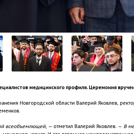
пециалистов медицинского профиля. Церемония вруче
анения Новгородской области Валерий Яковлев, ректо
еменков.
мой всеобъемлющей,
— отметил Валерий Яковлев. —
В ме
, менеджер, юрист. И эта огромная межведомственная 