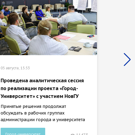
02 августа
НовГУ 
исслед
05 августа, 15:53
«Город
Проведена аналитическая сессия
Оно зат
по реализации проекта «Город-
внешни
Университет» с участием НовГУ
Принятые решения продолжат
обсуждать в рабочих группах
администрации города и университета
Город-университет
Город-
11473