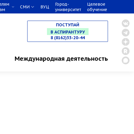
елям
Город-
Целевое
СМИ
ВУЦ
кам
университет
обучение
НА СПЕЦИАЛИТЕТ
ПОСТУПАЙ
В МАГИСТРАТУРУ
8 (8162)33-20-44
В АСПИРАНТУРУ
Международная деятельность
В ОРДИНАТУРУ