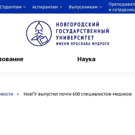
Преподават
Студентам
Аспирантам
Выпускникам
и сотрудни
зование
Наука
овости
НовГУ выпустил почти 600 специалистов-медиков