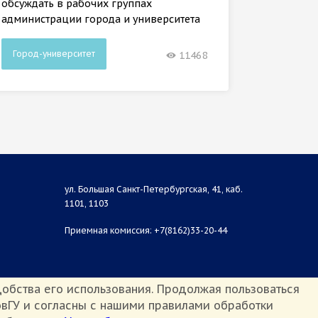
обсуждать в рабочих группах
администрации города и университета
Город-университет
Город-
11468
ул. Большая Санкт-Петербургская, 41, каб.
1101, 1103
Приемная комиссия: +7(8162)33-20-44
обства его использования. Продолжая пользоваться
вГУ и согласны с нашими правилами обработки