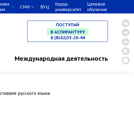
елям
Город-
Целевое
СМИ
ВУЦ
кам
университет
обучение
НА СПЕЦИАЛИТЕТ
ПОСТУПАЙ
В МАГИСТРАТУРУ
8 (8162)33-20-44
В АСПИРАНТУРУ
Международная деятельность
В ОРДИНАТУРУ
стивале русского языка