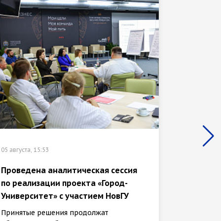
02 августа
НовГУ 
исслед
05 августа, 15:53
«Город
Проведена аналитическая сессия
Оно зат
по реализации проекта «Город-
внешни
Университет» с участием НовГУ
Принятые решения продолжат