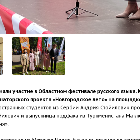
яли участие в Областном фестивале русского языка. 
рнаторского проекта «Новгородское лето» на площадк
странных студентов из Сербии Андрия Стойилович про
йилович и выпускница подфака из Туркменистана Матл
я».
азования из Марокко Надия Акдад выступила со стихот