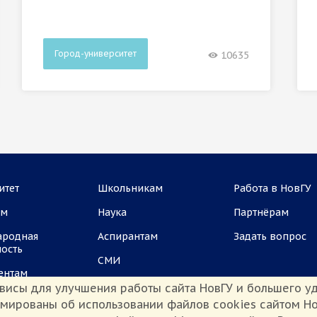
Город-университет
10635
итет
Школьникам
Работа в НовГУ
ам
Наука
Партнёрам
ародная
Аспирантам
Задать вопрос
ность
СМИ
ентам
висы для улучшения работы сайта НовГУ и большего уд
рмированы об использовании файлов cookies сайтом Но