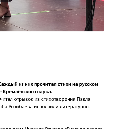
Каждый из них прочитал стихи на русском
е Кремлёвского парка.
читал отрывок из стихотворения Павла
юба Розибаева исполнили литературно-
ворением Николая Рачкова «Русское слово».