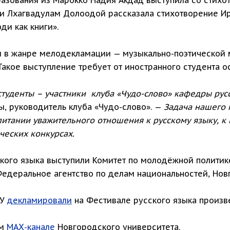
ии Лхагвадулам Долоодой рассказала стихотворение И
и как книги».
ны в жанре мелодекламации — музыкально-поэтическо
Такое выступление требует от иностранного студента 
туденты – участники клуба «Чудо-слово» кафедры русс
ы, руководитель клуба «Чудо-слово». —
Задача нашего 
питании уважительного отношения к русскому языку, к 
ческих конкурсах.
кого языка выступили Комитет по молодёжной политик
Федеральное агентство по делам национальностей, Нов
ГУ
декламировали
на Фестивале русского языка произве
ом
МАХ-канале
Новгородского университета.