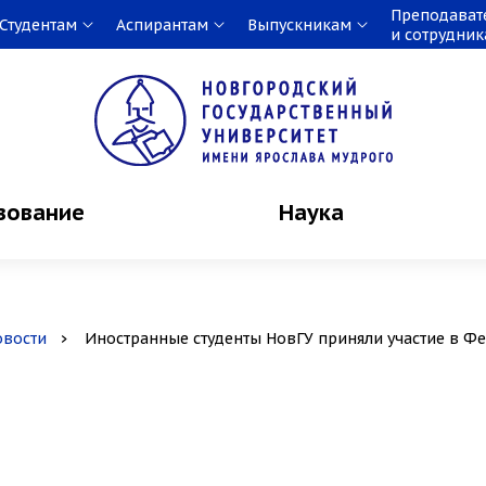
Преподават
Студентам
Аспирантам
Выпускникам
и сотрудни
зование
Наука
овости
Иностранные студенты НовГУ приняли участие в Фе