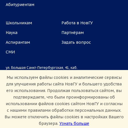
Абитуриентам
Школьникам
Работа в НовГУ
Наука
Партнёрам
Аспирантам
Задать вопрос
СМИ
ул. Большая Санкт-Петербургская, 41, каб.
1101, 1103
Мы используем файлы cookies и аналитические сервисы
для улучшения работы сайта НовГУ и большего удобства
Приемная комиссия: +7(8162)33-20-44
его использования. Продолжая пользоваться сайтом, вы
подтверждаете, что были проинформированы об
использовании файлов cookies сайтом НовГУ и согласны
с нашими правилами обработки персональных данных.
Вы можете отключить файлы cookies в настройках Вашего
браузера.
Узнать больше