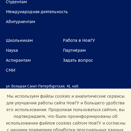
Студентам
Международная деятельность
Абитуриентам
Школьникам
Работа в НовГУ
Наука
Партнёрам
Аспирантам
Задать вопрос
СМИ
ул. Большая Санкт-Петербургская, 41, каб.
1101, 1103
Мы используем файлы cookies и аналитические сервисы
для улучшения работы сайта НовГУ и большего удобства
Приемная комиссия: +7(8162)33-20-44
его использования. Продолжая пользоваться сайтом, вы
подтверждаете, что были проинформированы об
использовании файлов cookies сайтом НовГУ и согласны
с нашими правилами обработки персональных данных.