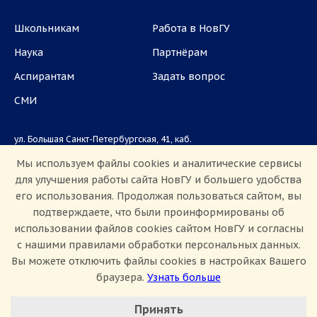
Школьникам
Работа в НовГУ
Наука
Партнёрам
Аспирантам
Задать вопрос
СМИ
ул. Большая Санкт-Петербургская, 41, каб.
1101, 1103
Мы используем файлы cookies и аналитические сервисы
для улучшения работы сайта НовГУ и большего удобства
Приемная комиссия: +7(8162)33-20-44
его использования. Продолжая пользоваться сайтом, вы
подтверждаете, что были проинформированы об
использовании файлов cookies сайтом НовГУ и согласны
с нашими правилами обработки персональных данных.
Вы можете отключить файлы cookies в настройках Вашего
браузера.
Узнать больше
Настроить Cookie
Сведения об образовательной организации
Принять
Политика конфиденциальности
Сведения о доходах
Минимальные