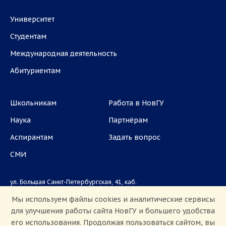
Университет
Студентам
Международная деятельность
Абитуриентам
Школьникам
Работа в НовГУ
Наука
Партнёрам
Аспирантам
Задать вопрос
СМИ
ул. Большая Санкт-Петербургская, 41, каб.
1101, 1103
Мы используем файлы cookies и аналитические сервисы
для улучшения работы сайта НовГУ и большего удобства
Приемная комиссия: +7(8162)33-20-44
его использования. Продолжая пользоваться сайтом, вы