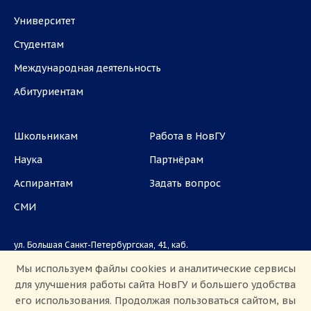
Университет
Студентам
Международная деятельность
Абитуриентам
Школьникам
Работа в НовГУ
Наука
Партнёрам
Аспирантам
Задать вопрос
СМИ
ул. Большая Санкт-Петербургская, 41, каб.
1101, 1103
Мы используем файлы cookies и аналитические сервисы
для улучшения работы сайта НовГУ и большего удобства
Приемная комиссия: +7(8162)33-20-44
его использования. Продолжая пользоваться сайтом, вы