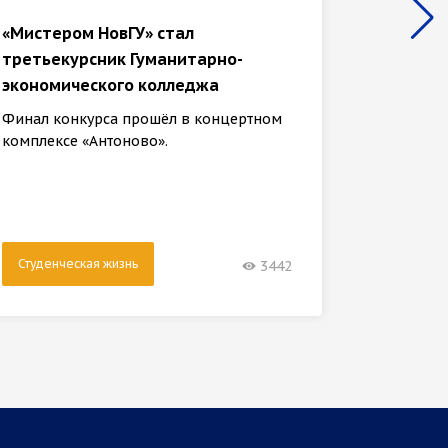
«Мистером НовГУ» стал
Студен
третьекурсник Гуманитарно-
универ
экономического колледжа
регио
парла
Финал конкурса прошёл в концертном
комплексе «Антоново».
Новый с
Алексаш
институ
Студенческая жизнь
Студен
3442