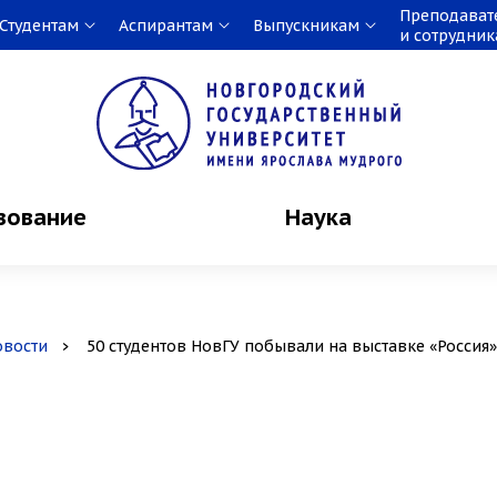
Преподават
Студентам
Аспирантам
Выпускникам
и сотрудни
зование
Наука
овости
50 студентов НовГУ побывали на выставке «Россия