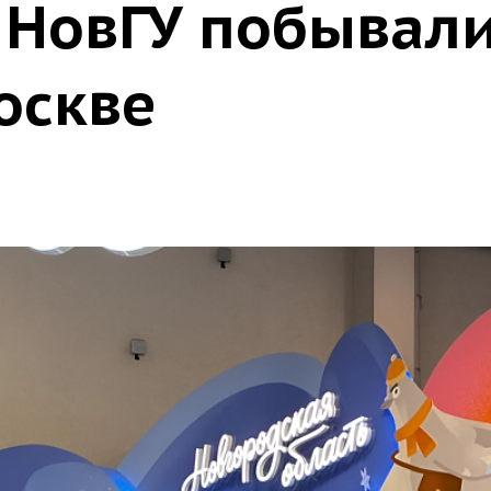
 НовГУ побывали
оскве