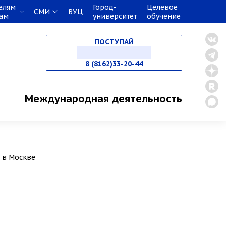
елям
Город-
Целевое
СМИ
ВУЦ
кам
университет
обучение
НА СПЕЦИАЛИТЕТ
ПОСТУПАЙ
В МАГИСТРАТУРУ
8 (8162)33-20-44
В АСПИРАНТУРУ
Международная деятельность
В ОРДИНАТУРУ
» в Москве