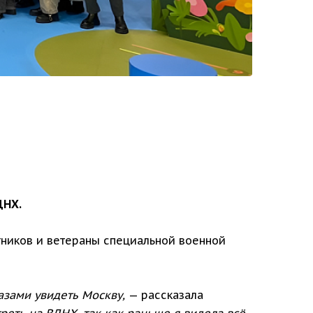
ДНХ.
тников и ветераны специальной военной
азами увидеть Москву,
— рассказала
еть на ВДНХ, так как раньше я видела всё