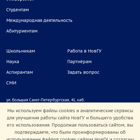
Студентам
Международная деятельность
Абитуриентам
Школьникам
Работа в НовГУ
Наука
Партнёрам
Аспирантам
Задать вопрос
СМИ
ул. Большая Санкт-Петербургская, 41, каб.
1101, 1103
Мы используем файлы cookies и аналитические сервисы
для улучшения работы сайта НовГУ и большего удобства
Приемная комиссия: +7(8162)33-20-44
его использования. Продолжая пользоваться сайтом, вы
подтверждаете, что были проинформированы об
использовании файлов cookies сайтом НовГУ и согласны