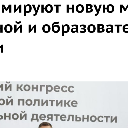
рмируют новую 
ной и образоват
и