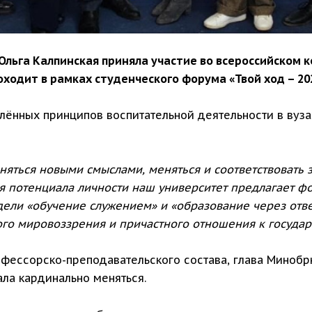
льга Калпинская приняла участие во всероссийском 
ходит в рамках студенческого форума «Твой ход – 20
ённых принципов воспитательной деятельности в вуза
няться новыми смыслами, меняться и соответствовать 
я потенциала личности наш университет предлагает ф
дели «обучение служением» и «образование через отве
го мировоззрения и причастного отношения к государс
ессорско-преподавательского состава, глава Минобрн
ала кардинально меняться.