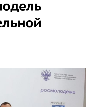
модель
ельной