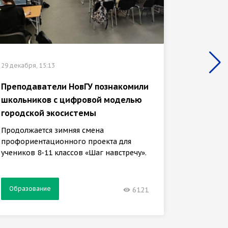
29 декабр
29 декабря, 15:13
ГИС-ба
медиат
Преподаватели НовГУ познакомили
второк
школьников с цифровой моделью
городской экосистемы
Задачи 
кафедры
Продолжается зимняя смена
обучени
профориентационного проекта для
учеников 8-11 классов «Шаг навстречу».
Образование
Образ
6121