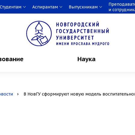
Преподават
Студентам
Аспирантам
Выпускникам
и сотрудни
зование
Наука
овости
В НовГУ сформируют новую модель воспитательной