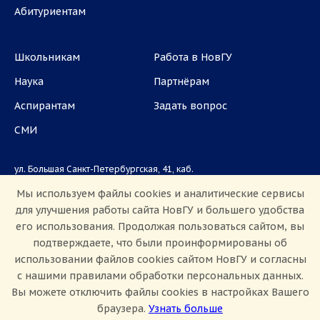
Абитуриентам
Школьникам
Работа в НовГУ
Наука
Партнёрам
Аспирантам
Задать вопрос
СМИ
ул. Большая Санкт-Петербургская, 41, каб.
1101, 1103
Мы используем файлы cookies и аналитические сервисы
для улучшения работы сайта НовГУ и большего удобства
Приемная комиссия: +7(8162)33-20-44
его использования. Продолжая пользоваться сайтом, вы
подтверждаете, что были проинформированы об
использовании файлов cookies сайтом НовГУ и согласны
с нашими правилами обработки персональных данных.
Вы можете отключить файлы cookies в настройках Вашего
браузера.
Узнать больше