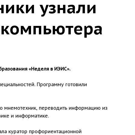
ники узнали
 компьютера
разования «Неделя в ИЭИС».
пециальностей. Программу готовили
щью мнемотехник, переводить информацию из
зике и информатике.
ала куратор профориентационной