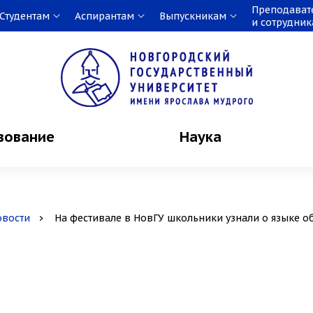
Преподават
Студентам
Аспирантам
Выпускникам
и сотрудни
зование
Наука
овости
На фестивале в НовГУ школьники узнали о языке 