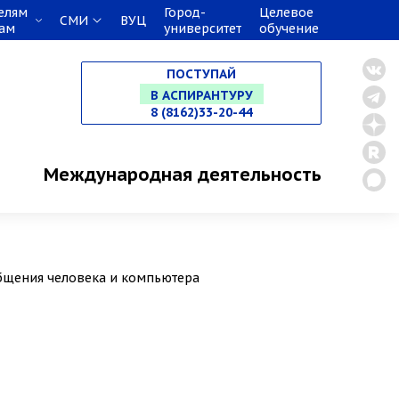
елям
Город-
Целевое
СМИ
ВУЦ
кам
университет
обучение
НА СПЕЦИАЛИТЕТ
ПОСТУПАЙ
В МАГИСТРАТУРУ
8 (8162)33-20-44
В АСПИРАНТУРУ
Международная деятельность
В ОРДИНАТУРУ
общения человека и компьютера