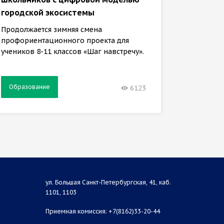
городской экосистемы
Задачи 
кафедры
Продолжается зимняя смена
обучени
профориентационного проекта для
учеников 8-11 классов «Шаг навстречу».
Образование
Образ
6123
ул. Большая Санкт-Петербургская, 41, каб.
1101, 1103
Приемная комиссия: +7(8162)33-20-44