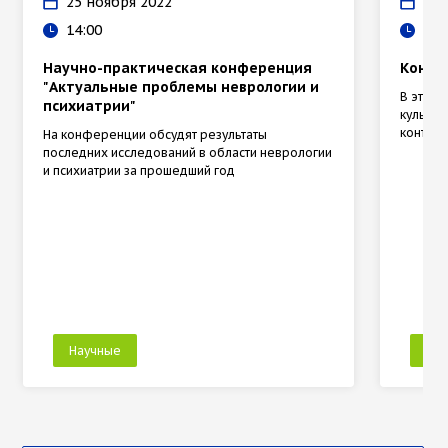
25 ноября 2022
21 
14:00
10:
Научно-практическая конференция
Конфе
"Актуальные проблемы неврологии и
В этом
психиатрии"
культур
контекс
На конференции обсудят результаты
последних исследований в области неврологии
и психиатрии за прошедший год
Научные
На