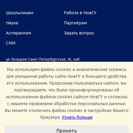
Школьникам
Работа в НовГУ
Наука
Партнёрам
Аспирантам
Задать вопрос
СМИ
ул. Большая Санкт-Петербургская, 41, каб.
1101, 1103
Мы используем файлы cookies и аналитические сервисы
для улучшения работы сайта НовГУ и большего удобства
Приемная комиссия: +7(8162)33-20-44
его использования. Продолжая пользоваться сайтом, вы
подтверждаете, что были проинформированы об
использовании файлов cookies сайтом НовГУ и согласны
с нашими правилами обработки персональных данных.
Вы можете отключить файлы cookies в настройках Вашего
браузера.
Узнать больше
Настроить Cookie
Сведения об образовательной организации
Принять
Политика конфиденциальности
Сведения о доходах
Минимальные