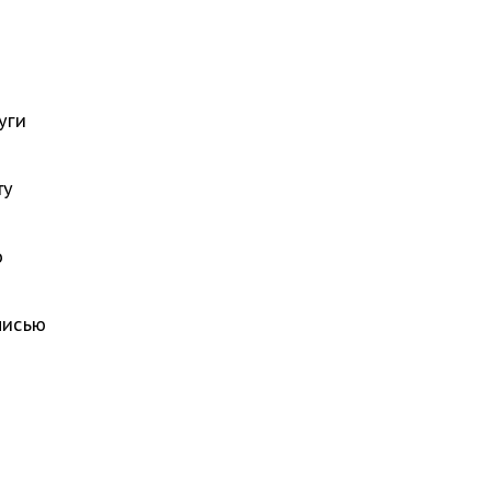
уги
ту
о
писью