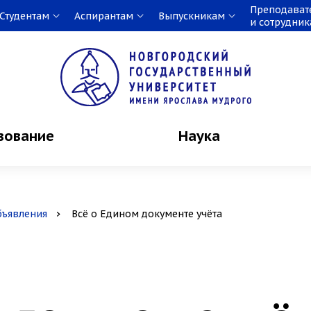
Преподават
Студентам
Аспирантам
Выпускникам
и сотрудни
зование
Наука
бъявления
Всё о Едином документе учёта