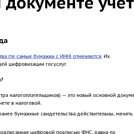
 документе учё
да
тва (те самые бумажки с ИНН) отменяются
. Их
щей цифровизации госуслуг.
а?
стра налогоплательщиков) — это новый основной докуме
чете в налоговой.
ранее бумажные свидетельства действительны, менять 
 подписанная цифровой подписью ФНС, равна по