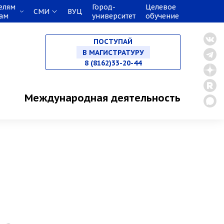
елям
Город-
Целевое
СМИ
ВУЦ
кам
университет
обучение
НА СПЕЦИАЛИТЕТ
ПОСТУПАЙ
В МАГИСТРАТУРУ
8 (8162)33-20-44
В АСПИРАНТУРУ
Международная деятельность
В ОРДИНАТУРУ