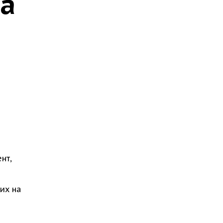
та
нт,
их на