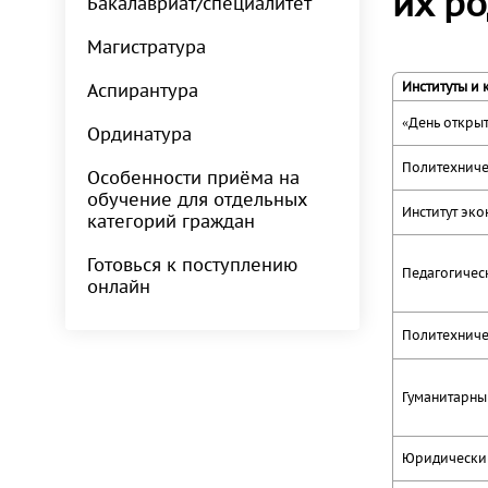
их р
Бакалавриат/специалитет
Магистратура
Институты и
Аспирантура
«День откры
Ординатура
Политехниче
Особенности приёма на
обучение для отдельных
Институт эк
категорий граждан
Готовься к поступлению
Педагогическ
онлайн
Политехниче
Гуманитарны
Юридический