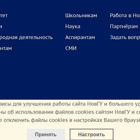
тет
Школьникам
Работа в Н
м
Наука
Партнёрам
одная деятельность
Аспирантам
Задать воп
нтам
СМИ
висы для улучшения работы сайта НовГУ и большего уд
ны об использовании файлов cookies сайтом НовГУ и 
е отключить файлы cookies в настройках Вашего брауз
Настроить Cookie
олитика конфиденциальности
Доступная среда
Принять
Настроить
Минимальные