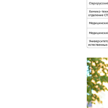
Старорусски
Химико-техно
отделение С
Медицинский
Медицински
Университетс
естественных