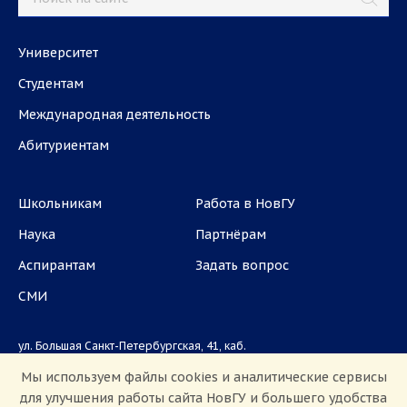
Университет
Студентам
Международная деятельность
Абитуриентам
Школьникам
Работа в НовГУ
Наука
Партнёрам
Аспирантам
Задать вопрос
СМИ
ул. Большая Санкт-Петербургская, 41, каб.
1101, 1103
Мы используем файлы cookies и аналитические сервисы
для улучшения работы сайта НовГУ и большего удобства
Приемная комиссия: +7(8162)33-20-44