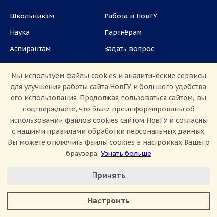
Школьникам
Работа в НовГУ
Наука
Партнёрам
Аспирантам
Задать вопрос
СМИ
Мы используем файлы cookies и аналитические сервисы
для улучшения работы сайта НовГУ и большего удобства
ул. Большая Санкт-Петербургская, 41, каб.
его использования. Продолжая пользоваться сайтом, вы
1101, 1103
подтверждаете, что были проинформированы об
использовании файлов cookies сайтом НовГУ и согласны
Приемная комиссия: +7(8162)33-20-44
с нашими правилами обработки персональных данных.
Вы можете отключить файлы cookies в настройках Вашего
браузера.
Узнать больше
Настроить Cookie
Принять
Минимальные
Аналитические/Функциональные
Сведения об образовательной организации
Настроить
Политика конфиденциальности
Сведения о доходах