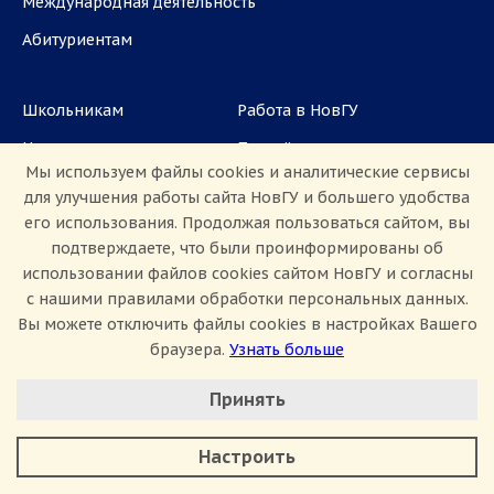
Международная деятельность
Абитуриентам
Школьникам
Работа в НовГУ
Наука
Партнёрам
Мы используем файлы cookies и аналитические сервисы
Аспирантам
Задать вопрос
для улучшения работы сайта НовГУ и большего удобства
его использования. Продолжая пользоваться сайтом, вы
СМИ
подтверждаете, что были проинформированы об
использовании файлов cookies сайтом НовГУ и согласны
ул. Большая Санкт-Петербургская, 41, каб.
с нашими правилами обработки персональных данных.
1101, 1103
Вы можете отключить файлы cookies в настройках Вашего
Приемная комиссия: +7(8162)33-20-44
браузера.
Узнать больше
Настроить Cookie
Принять
Минимальные
Аналитические/Функциональные
Настроить