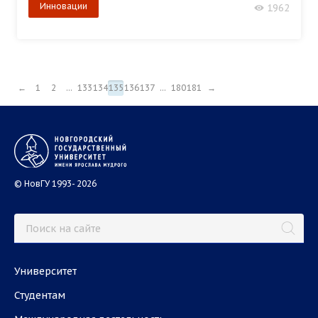
Инновации
1962
←
1
2
...
133
134
135
136
137
...
180
181
→
© НовГУ 1993- 2026
Университет
Студентам