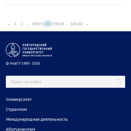
←
1
2
...
130
131
132
133
134
...
181
182
→
© НовГУ 1993- 2026
Университет
Студентам
Международная деятельность
Абитуриентам