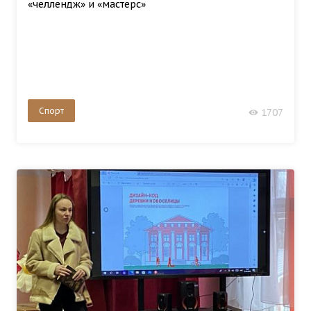
«челлендж» и «мастерс»
Спорт
1707