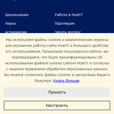
Школьникам
Работа в НовГУ
Наука
Партнёрам
Аспирантам
Задать вопрос
Мы используем файлы cookies и аналитические сервисы
СМИ
для улучшения работы сайта НовГУ и большего удобства
его использования. Продолжая пользоваться сайтом, вы
ул. Большая Санкт-Петербургская, 41, каб.
подтверждаете, что были проинформированы об
1101, 1103
использовании файлов cookies сайтом НовГУ и согласны
с нашими правилами обработки персональных данных.
Приемная комиссия: +7(8162)33-20-44
Вы можете отключить файлы cookies в настройках Вашего
браузера.
Узнать больше
Настроить Cookie
Принять
Минимальные
Аналитические/Функциональные
Настроить
Сведения об образовательной организации