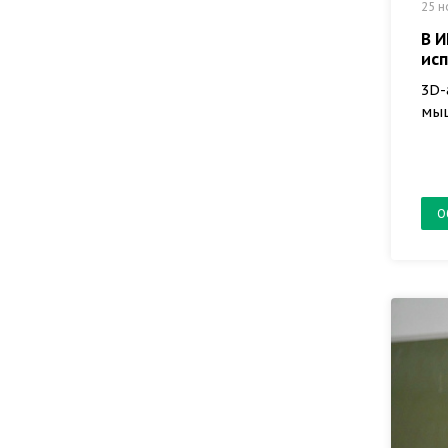
25 н
В И
ис
3D-
мыш
О