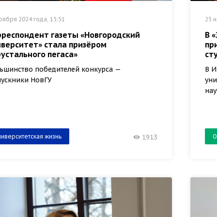
оября 2024 года, 15:51
25 н
рреспондент газеты «Новгородский
В 
иверситет» стала призёром
пр
устального пегаса»
ст
ьшинство победителей конкурса —
В И
ускники НовГУ
уни
нау
ниверситетская жизнь
О
1913