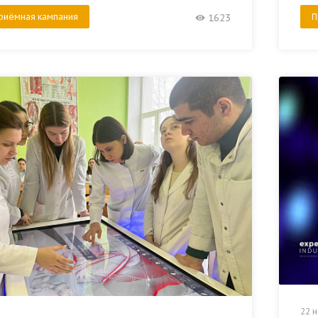
риёмная кампания
П
1623
22 н