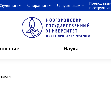
Преподават
Студентам
Аспирантам
Выпускникам
и сотрудни
зование
Наука
овости