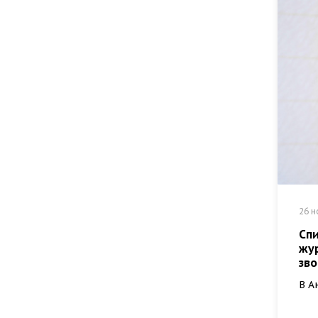
26 н
Спи
жу
зво
В А