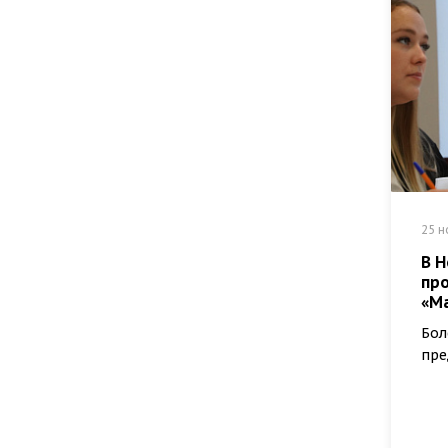
25 н
В Н
пр
«М
Бол
пре