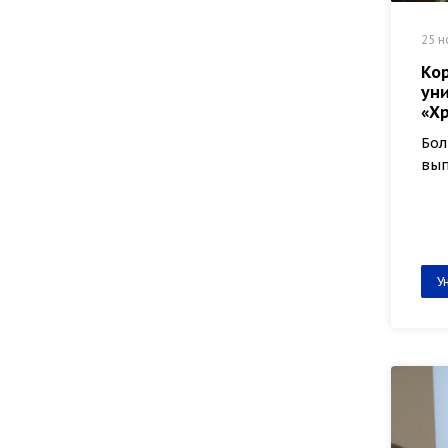
25 н
Ко
ун
«Хр
Бол
вып
У