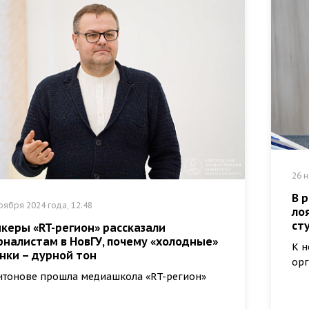
26 н
В 
оября 2024 года, 12:48
ло
ст
керы «RT-регион» рассказали
рналистам в НовГУ, почему «холодные»
К н
нки – дурной тон
орг
нтонове прошла медиашкола «RT-регион»