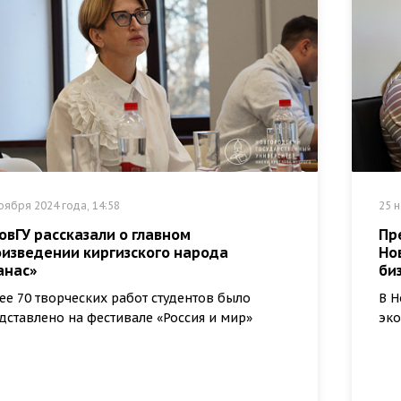
оября 2024 года, 14:58
25 н
овГУ рассказали о главном
Пр
оизведении киргизского народа
Но
анас»
би
ее 70 творческих работ студентов было
В Н
дставлено на фестивале «Россия и мир»
эко