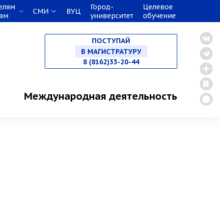
елям
Город-
Целевое
СМИ
ВУЦ
кам
университет
обучение
НА СПЕЦИАЛИТЕТ
ПОСТУПАЙ
В МАГИСТРАТУРУ
8 (8162)33-20-44
В АСПИРАНТУРУ
Международная деятельность
В ОРДИНАТУРУ