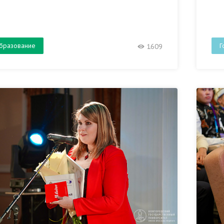
бразование
Г
1609