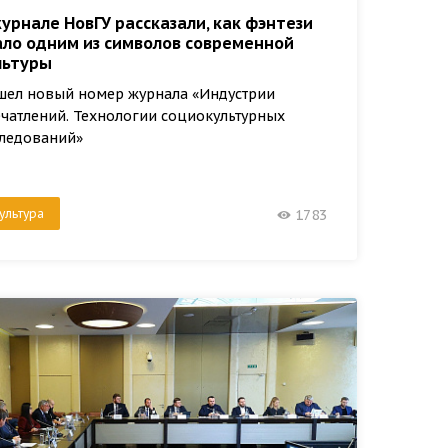
журнале НовГУ рассказали, как фэнтези
ало одним из символов современной
льтуры
ел новый номер журнала «Индустрии
чатлений. Технологии социокультурных
ледований»
ультура
1783