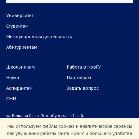
Университет
Студентам
Международная деятельность
Абитуриентам
Школьникам
Работа в НовГУ
Наука
Партнёрам
Аспирантам
Задать вопрос
СМИ
ул. Большая Санкт-Петербургская, 41, каб.
1101, 1103
Мы используем файлы cookies и аналитические сервисы
для улучшения работы сайта НовГУ и большего удобства
Приемная комиссия: +7(8162)33-20-44