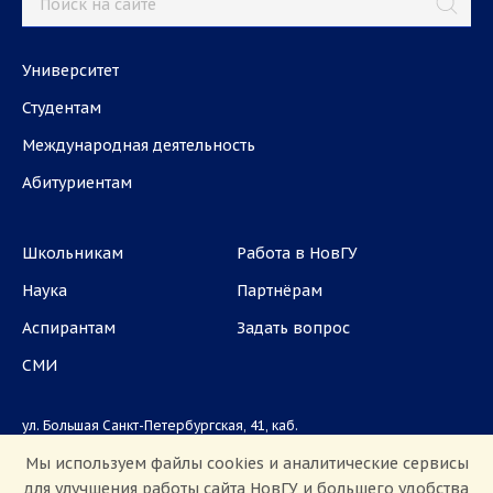
Университет
Студентам
Международная деятельность
Абитуриентам
Школьникам
Работа в НовГУ
Наука
Партнёрам
Аспирантам
Задать вопрос
СМИ
ул. Большая Санкт-Петербургская, 41, каб.
1101, 1103
Мы используем файлы cookies и аналитические сервисы
для улучшения работы сайта НовГУ и большего удобства
Приемная комиссия: +7(8162)33-20-44