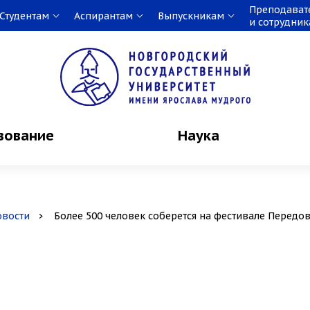
Преподават
Студентам
Аспирантам
Выпускникам
и сотрудни
зование
Наука
овости
Более 500 человек соберется на фестивале Перед