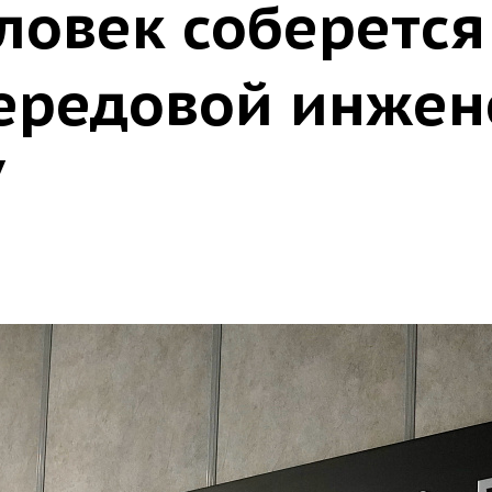
ловек соберется
ередовой инже
У