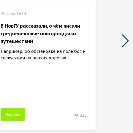
03 июля, 16:14
В НовГУ рассказали, о чём писали
средневековые новгородцы из
16 октябр
путешествий
НовГУ 
Например, об обстановке на поле боя и
Запад»
спекуляции на плохих дорогах
совме
НовГУ и
планиру
сотрудн
История
Истор
922