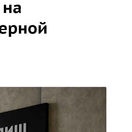
 на
нерной