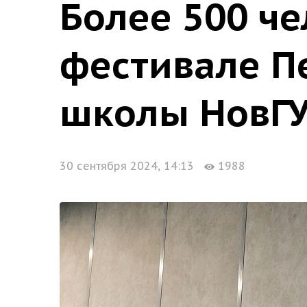
Более 500 че
фестивале П
школы НовГ
30 сентября 2024, 14:13
1988