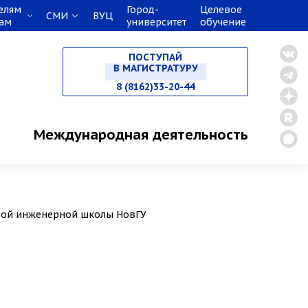
елям
Город-
Целевое
СМИ
ВУЦ
кам
университет
обучение
НА СПЕЦИАЛИТЕТ
ПОСТУПАЙ
В МАГИСТРАТУРУ
8 (8162)33-20-44
В АСПИРАНТУРУ
Международная деятельность
В ОРДИНАТУРУ
овой инженерной школы НовГУ